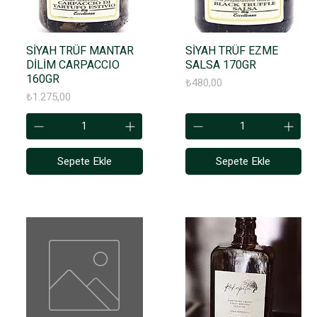
SİYAH TRÜF MANTAR
SİYAH TRÜF EZME
DİLİM CARPACCIO
SALSA 170GR
160GR
Fiyat
₺480,00
Fiyat
₺1.275,00
Sepete Ekle
Sepete Ekle