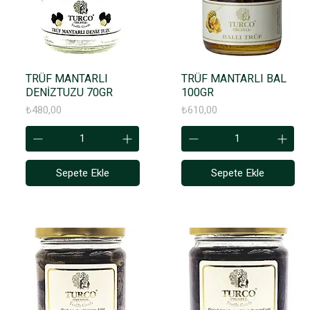
TRÜF MANTARLI
TRÜF MANTARLI BAL
DENİZTUZU 70GR
100GR
Fiyat
Fiyat
₺480,00
₺610,00
Sepete Ekle
Sepete Ekle