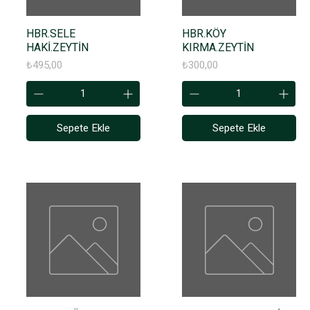
HBR.SELE
HBR.KÖY
HAKİ.ZEYTİN
KIRMA.ZEYTİN
Fiyat
Fiyat
₺495,00
₺300,00
Sepete Ekle
Sepete Ekle