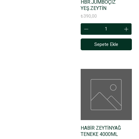
HBR.JUMBOÇİZ
YEŞ.ZEYTİN
Fiyat
₺390,00
Sepete Ekle
HABİR ZEYTİNYAĞ
TENEKE 4000ML