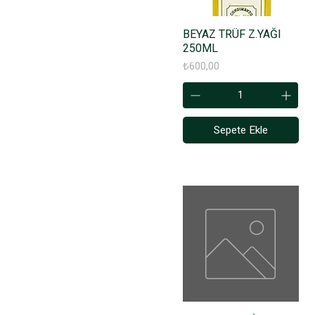
BEYAZ TRÜF Z.YAĞI
250ML
Fiyat
₺600,00
Sepete Ekle