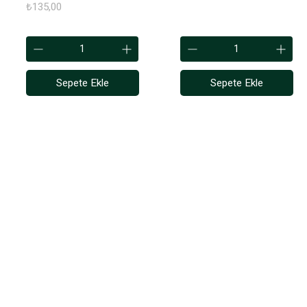
Fiyat
₺135,00
Sepete Ekle
Sepete Ekle