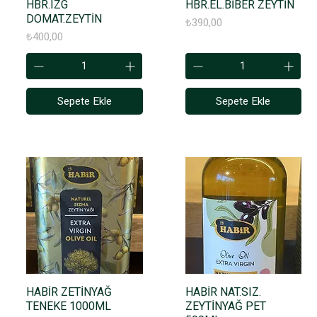
HBR.IZG
HBR.EL.BİBER ZEYTİN
DOMAT.ZEYTİN
Fiyat
₺390,00
Fiyat
₺400,00
Sepete Ekle
Sepete Ekle
HABİR ZETİNYAĞ
HABİR NAT.SIZ.
TENEKE 1000ML
ZEYTİNYAĞ PET