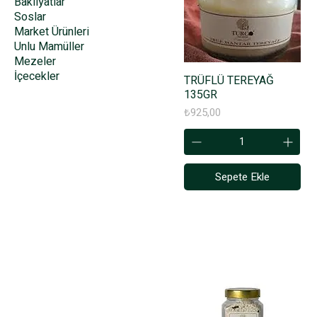
Bakliyatlar
Soslar
Market Ürünleri
Unlu Mamüller
Mezeler
İçecekler
TRÜFLÜ TEREYAĞ
135GR
Fiyat
₺925,00
Sepete Ekle