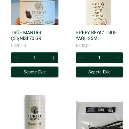
TRÜF MANTAR
SPREY BEYAZ TRÜF
ÇEŞNİSİ 70 GR
YAĞI125ML
Fiyat
Fiyat
₺340,00
₺600,00
Sepete Ekle
Sepete Ekle