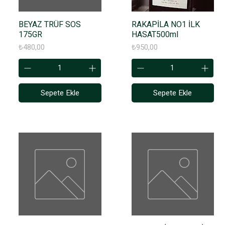
BEYAZ TRÜF SOS
RAKAPİLA NO1 İLK
175GR
HASAT500ml
Fiyat
Fiyat
₺480,00
₺950,00
Sepete Ekle
Sepete Ekle