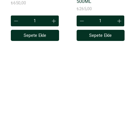
500ML
Fiyat
₺650,00
Fiyat
₺265,00
Sepete Ekle
Sepete Ekle