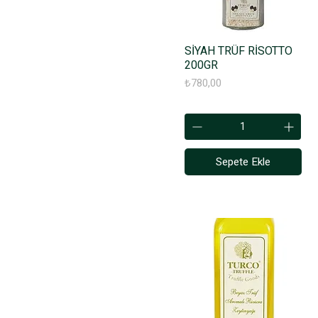
SİYAH TRÜF RİSOTTO
200GR
Fiyat
₺780,00
Sepete Ekle