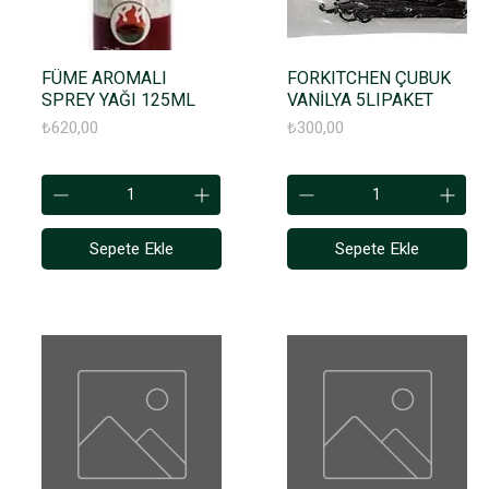
FÜME AROMALI
FORKITCHEN ÇUBUK
SPREY YAĞI 125ML
VANİLYA 5LIPAKET
Fiyat
Fiyat
₺620,00
₺300,00
Sepete Ekle
Sepete Ekle