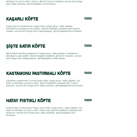
domates ile servis edilir. Classic grilled Turkish meatballs served with bulgur
pilaf, baby potatoes, grilled peppers and tomatoes.
KAŞARLI KÖFTE
₺550
Kaşar peyniri ilehazırlanan ızgara köfte, bulgur pilavı, baby patates,
közbiberve domatesile servisedilir. Grilled meatballs prepared with Kashar
cheese, served with bulgur pilaf, babypotatoes, grilled peppersand tomatoes.
ŞİŞTE SATIR KÖFTE
₺550
Satırlaçekilmişköfte şiştepişirilir, bulgur pilavı, baby patates, közbiberve
domatesile servisedilir. Hand-chopped meatballs grilled on skewers, served
with bulgur pilaf, babypotatoes, grilledpeppers andtomatoes.
KASTAMONU PASTIRMALI KÖFTE
₺650
Kastamonu pastırması ile hazırlanan köfte, bulgur pilavı, baby patates, köz
biber ve domates ile servis edilir. Grilled meatballs prepared with Turkish
pastrami, served with bulgur pilaf, baby potatoes, grilledpeppersand tomatoes.
HATAY FISTIKLI KÖFTE
₺650
Antep fıstığı ile hazırlanan Hatay usulü köfte, bulgur pilavı, baby patates, köz
biber ve domates ile servis edilir. Hatay-style grilled meatballs prepared with
pistachio, served with bulgur pilaf, baby potatoes, grilled peppers and
tomatoes.