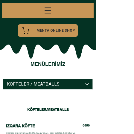
MENTA ONLINE SHOP
MENÜLERİMİZ
KÖFTELER / MEATBALLS
KÖFTELER/MEATBALLS
IZGARA KÖFTE
₺550
Izgarada pişirilmiş klasikköfte, bulgur pilavı, baby patates, köz biber ve