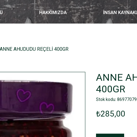
Ü
HAKKIMIZDA
İNSAN KAYNAK
ANNE AHUDUDU REÇELİ 400GR
ANNE AH
400GR
Stok kodu: 8697707
Fiy
₺285,00
Adet
*