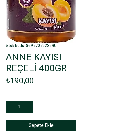
Stok kodu: 8697707923590
ANNE KAYISI
REÇELİ 400GR
Fiyat
₺190,00
Adet
*
Sepete Ekle