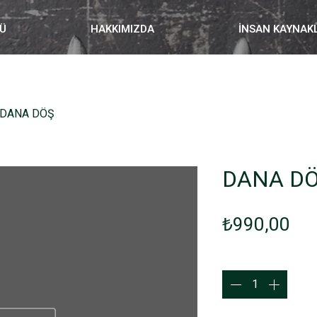
Ü
HAKKIMIZDA
İNSAN KAYNAK
DANA DÖŞ
DANA D
Fiy
₺990,00
Adet
*