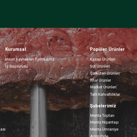
Kurumsal
Popüler Ürünler
İnsan Kaynakları Politikamız
Kasap Ürünleri
İş Başvurusu
Süt Ürünleri
Şarküteri Ürünleri
İthal Ürünler
Market Ürünleri
Tatlı Kahvaltılıklar
Şubelerimiz
Menta Toptan
Menta Nişantaşı
kası
Menta Ümraniye
Azim Pide