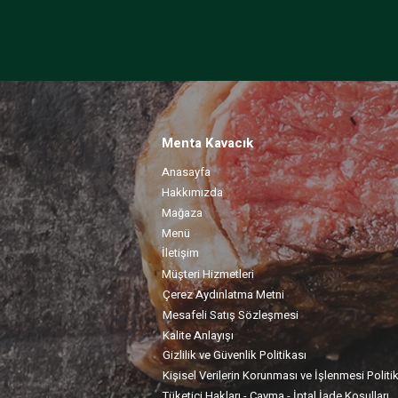
Menta Kavacık
Anasayfa
Hakkımızda
Mağaza
Menü
İletişim
Müşteri Hizmetleri
Çerez Aydınlatma Metni
Mesafeli Satış Sözleşmesi
Kalite Anlayışı
Gizlilik ve Güvenlik Politikası
Kişisel Verilerin Korunması ve İşlenmesi Politi
Tüketici Hakları - Cayma - İptal İade Koşulları