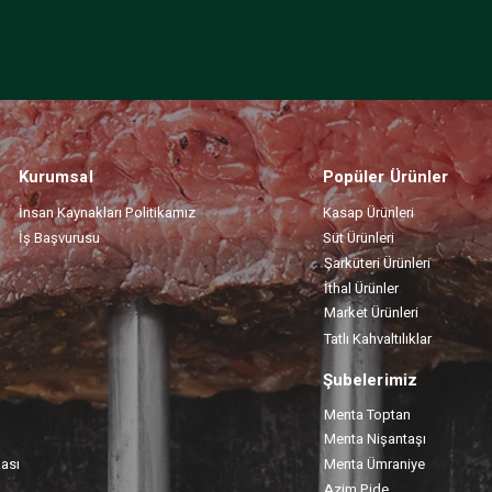
Kurumsal
Popüler Ürünler
İnsan Kaynakları Politikamız
Kasap Ürünleri
İş Başvurusu
Süt Ürünleri
Şarküteri Ürünleri
İthal Ürünler
Market Ürünleri
Tatlı Kahvaltılıklar
Şubelerimiz
Menta Toptan
Menta Nişantaşı
kası
Menta Ümraniye
Azim Pide