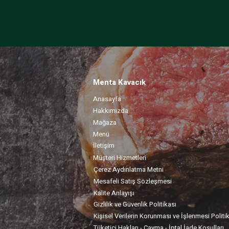
Menta Kavacık
Anasayfa
Hakkımızda
Mağaza
Menü
İletişim
Müşteri Hizmetleri
Çerez Aydınlatma Metni
Mesafeli Satış Sözleşmesi
Kalite Anlayışı
Gizlilik ve Güvenlik Politikası
Kişisel Verilerin Korunması ve İşlenmesi Politi
Tüketici Hakları - Cayma - İptal İade Koşulları