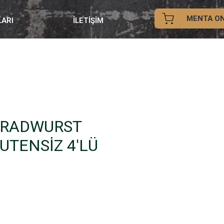
MENTA ON
LARI
İLETİŞİM
BRADWURST
UTENSİZ 4'LÜ
iyat