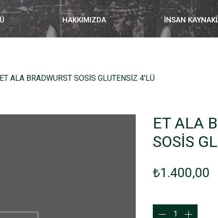
Ü
HAKKIMIZDA
İNSAN KAYNAK
ET ALA BRADWURST SOSİS GLUTENSİZ 4'LÜ
ET ALA 
SOSİS GL
F
₺1.400,00
Adet
*