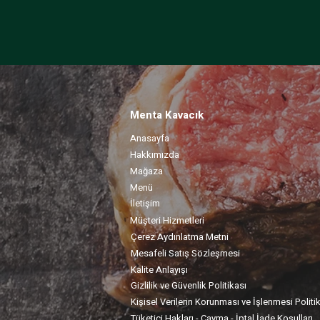
Menta Kavacık
Anasayfa
Hakkımızda
Mağaza
Menü
İletişim
Müşteri Hizmetleri
Çerez Aydınlatma Metni
Mesafeli Satış Sözleşmesi
Kalite Anlayışı
Gizlilik ve Güvenlik Politikası
Kişisel Verilerin Korunması ve İşlenmesi Politi
Tüketici Hakları - Cayma - İptal İade Koşulları