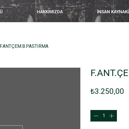
Ü
HAKKIMIZDA
İNSAN KAYNAK
F.ANT.ÇEM.B.PASTIRMA
F.ANT.Ç
F
₺3.250,00
Adet
*