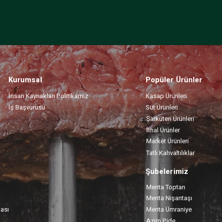
Kurumsal
Popüler Ürünler
İnsan Kaynakları Politikamız
Kasap Ürünleri
İş Başvurusu
Süt Ürünleri
Şarküteri Ürünleri
İthal Ürünler
Market Ürünleri
Tatlı Kahvaltılıklar
Şubelerimiz
Menta Toptan
Menta Nişantaşı
kası
Menta Ümraniye
Azim Pide