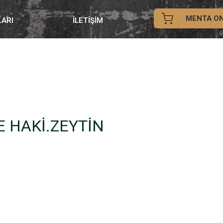
MENTA ON
LARI
İLETİŞİM
E HAKİ.ZEYTİN
at