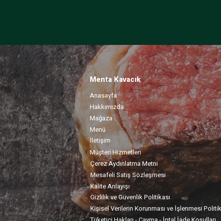
Menta Kavacık
Anasayfa
Hakkımızda
Mağaza
Menü
İletişim
Müşteri Hizmetleri
Çerez Aydınlatma Metni
Mesafeli Satış Sözleşmesi
Kalite Anlayışı
Gizlilik ve Güvenlik Politikası
Kişisel Verilerin Korunması ve İşlenmesi Politi
Tüketici Hakları - Cayma - İptal İade Koşulları