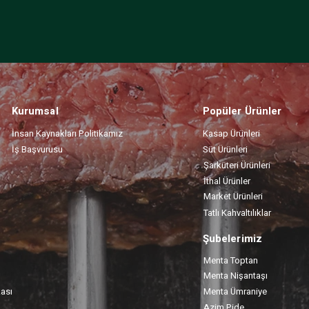
Kurumsal
Popüler Ürünler
İnsan Kaynakları Politikamız
Kasap Ürünleri
İş Başvurusu
Süt Ürünleri
Şarküteri Ürünleri
İthal Ürünler
Market Ürünleri
Tatlı Kahvaltılıklar
Şubelerimiz
Menta Toptan
Menta Nişantaşı
kası
Menta Ümraniye
Azim Pide