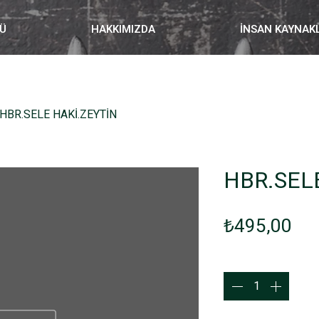
Ü
HAKKIMIZDA
İNSAN KAYNAK
HBR.SELE HAKİ.ZEYTİN
HBR.SEL
Fiy
₺495,00
Adet
*