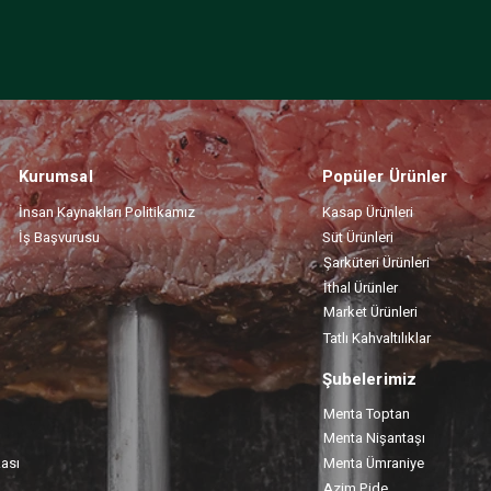
Kurumsal
Popüler Ürünler
İnsan Kaynakları Politikamız
Kasap Ürünleri
İş Başvurusu
Süt Ürünleri
Şarküteri Ürünleri
İthal Ürünler
Market Ürünleri
Tatlı Kahvaltılıklar
Şubelerimiz
Menta Toptan
Menta Nişantaşı
kası
Menta Ümraniye
Azim Pide