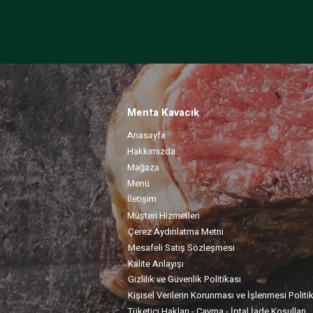
Menta Kavacık
Anasayfa
Hakkımızda
Mağaza
Menü
İletişim
Müşteri Hizmetleri
Çerez Aydınlatma Metni
Mesafeli Satış Sözleşmesi
Kalite Anlayışı
Gizlilik ve Güvenlik Politikası
Kişisel Verilerin Korunması ve İşlenmesi Politi
Tüketici Hakları - Cayma - İptal İade Koşulları