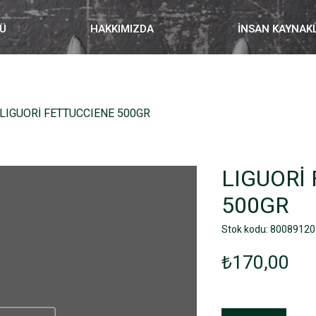
Ü
HAKKIMIZDA
İNSAN KAYNAK
LIGUORİ FETTUCCIENE 500GR
LIGUORİ
500GR
Stok kodu: 8008912
Fiy
₺170,00
Adet
*