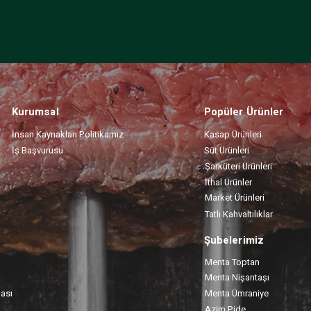
Kurumsal
Popüler Ürünler
İnsan Kaynakları Politikamız
Kasap Ürünleri
İş Başvurusu
Süt Ürünleri
Şarküteri Ürünleri
İthal Ürünler
Market Ürünleri
Tatlı Kahvaltılıklar
Şubelerimiz
Menta Toptan
Menta Nişantaşı
kası
Menta Ümraniye
Azim Pide