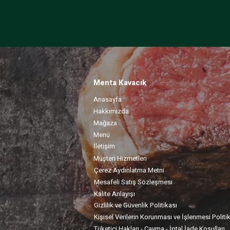
Menta Kavacık
Anasayfa
Hakkımızda
Mağaza
Menü
İletişim
Müşteri Hizmetleri
Çerez Aydınlatma Metni
Mesafeli Satış Sözleşmesi
Kalite Anlayışı
Gizlilik ve Güvenlik Politikası
Kişisel Verilerin Korunması ve İşlenmesi Politi
Tüketici Hakları - Cayma - İptal İade Koşulları