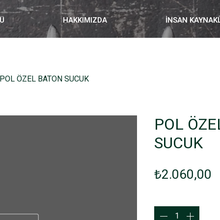
Ü
HAKKIMIZDA
İNSAN KAYNAK
POL ÖZEL BATON SUCUK
POL ÖZE
SUCUK
F
₺2.060,00
Adet
*