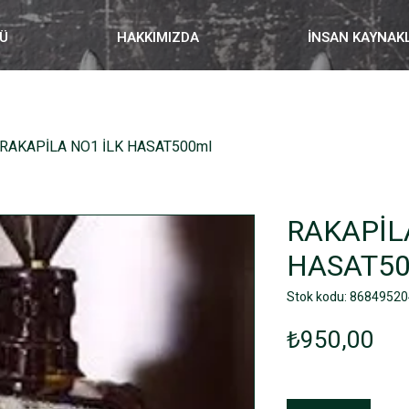
Ü
HAKKIMIZDA
İNSAN KAYNAK
RAKAPİLA NO1 İLK HASAT500ml
RAKAPİL
HASAT50
Stok kodu: 8684952
Fiy
₺950,00
Adet
*