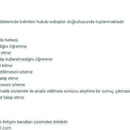
addelerinde belirtilen hukuki sebepler doğrultusunda toplanmaktadır.
da herkes;
ediğini öğrenme
p etme
lıp kullanılmadığını öğrenme
ri bilme
eltilmesini isteme
talep etme
lmesini isteme
matik sistemler ile analiz edilmesi sonucu aleyhine bir sonuç çıkması
t talep etme
i iletişim kanalları üzerinden iletebilir:
l.com