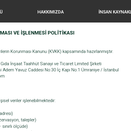
Ü
HAKKIMIZDA
İNSAN KAYNAK
MASI VE İŞLENMESİ POLİTİKASI
 Verilerin Korunması Kanunu (KVKK) kapsamında hazırlanmıştır.
ıda İnşaat Taahhüt Sanayi ve Ticaret Limited Şirketi
si Adem Yavuz Caddesi No:30 İç Kapı No:1 Ümraniye / İstanbul
com
şisel veriler işlenebilmektedir:
 adresi)
ezervasyon, talepler)
– sınırlı ölçüde)