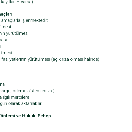
 kayıtları – varsa)
maçları
i amaçlarla işlenmektedir:
ilmesi
nin yürütülmesi
ması
i
rilmesi
aaliyetlerinin yürütülmesi (açık rıza olması halinde)
ına
kargo, ödeme sistemleri vb.)
ilgili mercilere
un olarak aktarılabilir.
 Yöntemi ve Hukuki Sebep