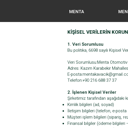
MENTA
MEN
KİŞİSEL VERİLERİN KORUN
1. Veri Sorumlusu
Bu politika, 6698 sayılı Kişisel
Veri Sorumlusu:Menta Otomotiv G
Adres: Kazım Karabekir Mahalle
E-posta:
mentakavacik@gmail.
Telefon:+90 216 688 37 37
2. İşlenen Kişisel Veriler
Şirketimiz tarafından aşağıdaki ki
Kimlik bilgileri (ad, soyad)
İletişim bilgileri (telefon, e-posta
Müşteri işlem bilgileri (sipariş, r
Finansal bilgiler (ödeme bilgileri 