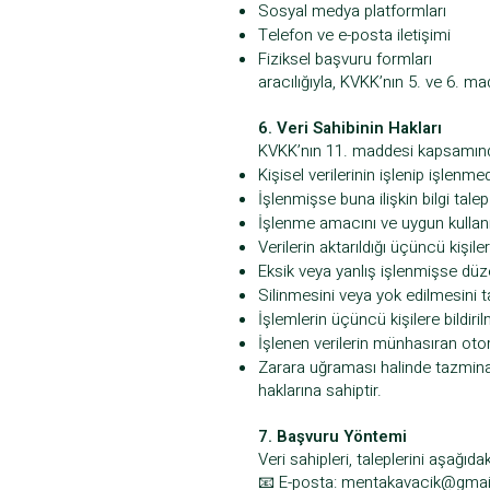
Sosyal medya platformları
Telefon ve e-posta iletişimi
Fiziksel başvuru formları
aracılığıyla, KVKK’nın 5. ve 6. m
6. Veri Sahibinin Hakları
KVKK’nın 11. maddesi kapsamın
Kişisel verilerinin işlenip işlenm
İşlenmişse buna ilişkin bilgi tale
İşlenme amacını ve uygun kullanı
Verilerin aktarıldığı üçüncü kişile
Eksik veya yanlış işlenmişse düz
Silinmesini veya yok edilmesini 
İşlemlerin üçüncü kişilere bildiri
İşlenen verilerin münhasıran oto
Zarara uğraması halinde tazmina
haklarına sahiptir.
7. Başvuru Yöntemi
Veri sahipleri, taleplerini aşağıdak
📧 E-posta:
mentakavacik@gmai