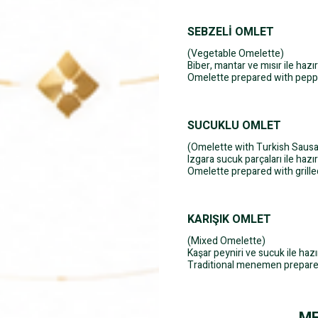
SEBZELİ OMLET
(Vegetable Omelette)
Biber, mantar ve mısır ile hazı
Omelette prepared with pepp
SUCUKLU OMLET
(Omelette with Turkish Saus
Izgara sucuk parçaları ile hazı
Omelette prepared with grille
KARIŞIK OMLET
(Mixed Omelette)
Kaşar peyniri ve sucuk ile h
Traditional menemen prepare
ME