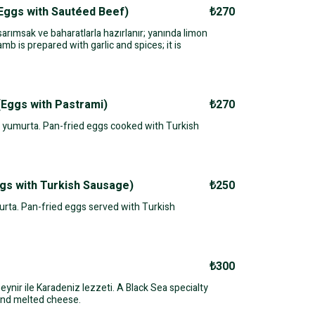
gs with Sautéed Beef)
₺270
sarımsak ve baharatlarla hazırlanır; yanında limon
amb is prepared with garlic and spices; it is
ggs with Pastrami)
₺270
da yumurta. Pan-fried eggs cooked with Turkish
 with Turkish Sausage)
₺250
rta. Pan-fried eggs served with Turkish
₺300
eynir ile Karadeniz lezzeti. A Black Sea specialty
and melted cheese.