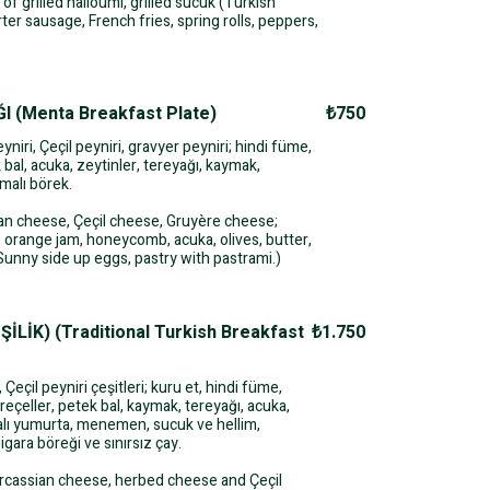
of grilled halloumi, grilled sucuk (Turkish
ter sausage, French fries, spring rolls, peppers,
 (Menta Breakfast Plate)
₺750
niri, Çeçil peyniri, gravyer peyniri; hindi füme,
 bal, acuka, zeytinler, tereyağı, kaymak,
rmalı börek.
ian cheese, Çeçil cheese, Gruyère cheese;
orange jam, honeycomb, acuka, olives, butter,
Sunny side up eggs, pastry with pastrami.)
İLİK) (Traditional Turkish Breakfast
₺1.750
 Çeçil peyniri çeşitleri; kuru et, hindi füme,
, reçeller, petek bal, kaymak, tereyağı, acuka,
alı yumurta, menemen, sucuk ve hellim,
igara böreği ve sınırsız çay.
ircassian cheese, herbed cheese and Çeçil