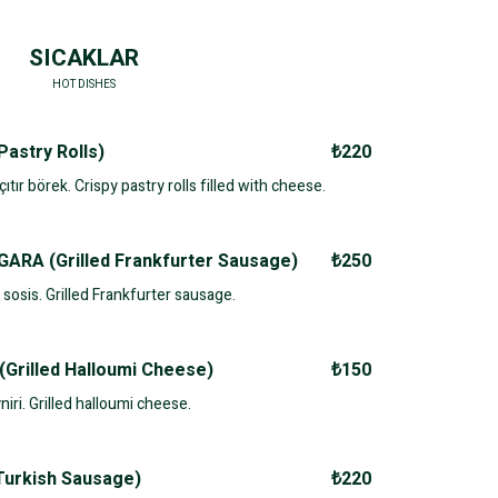
SICAKLAR
HOT DISHES
astry Rolls)
₺220
ıtır börek. Crispy pastry rolls filled with cheese.
ARA (Grilled Frankfurter Sausage)
₺250
 sosis. Grilled Frankfurter sausage.
Grilled Halloumi Cheese)
₺150
niri. Grilled halloumi cheese.
Turkish Sausage)
₺220