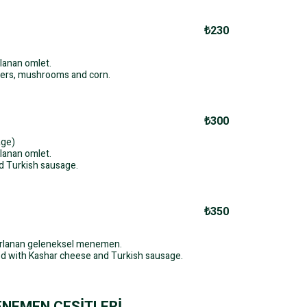
₺230
rlanan omlet.
ers, mushrooms and corn.
₺300
age)
rlanan omlet.
d Turkish sausage.
₺350
azırlanan geleneksel menemen.
d with Kashar cheese and Turkish sausage.
NEMEN ÇEŞİTLERİ