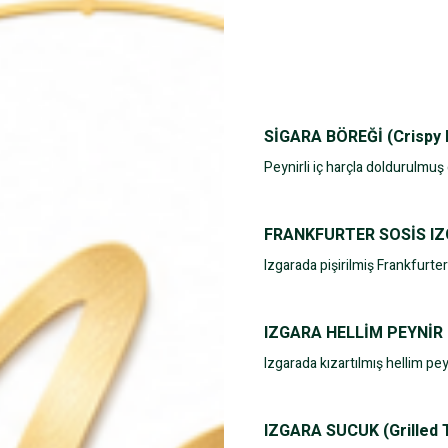
SİGARA BÖREĞİ (Crispy P
Peynirli iç harçla doldurulmuş ç
FRANKFURTER SOSİS IZG
Izgarada pişirilmiş Frankfurter
IZGARA HELLİM PEYNİR (
Izgarada kızartılmış hellim pey
IZGARA SUCUK (Grilled 