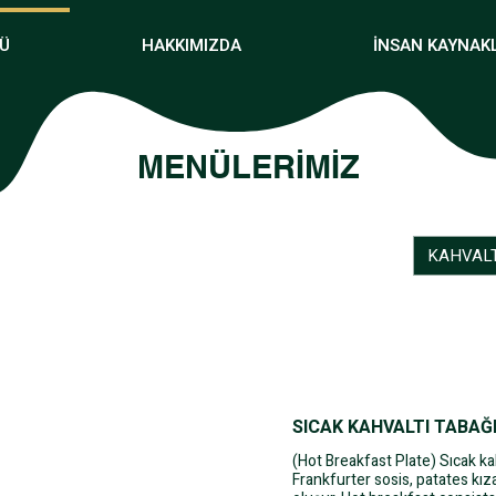
Ü
HAKKIMIZDA
İNSAN KAYNAK
MENÜLERİMİZ
KAHVALT
SICAK KAHVALTI TABAĞ
(Hot Breakfast Plate) Sıcak ka
Frankfurter sosis, patates kız