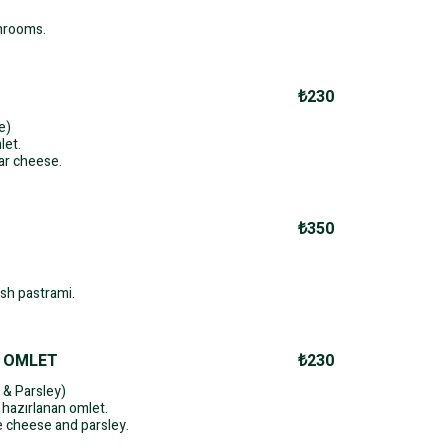
hrooms.
₺230
e)
let.
ar cheese.
₺350
sh pastrami.
 OMLET
₺230
 & Parsley)
 hazırlanan omlet.
 cheese and parsley.