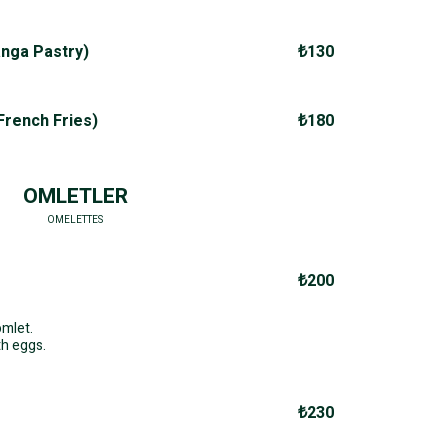
nga Pastry)
₺130
rench Fries)
₺180
OMLETLER
OMELETTES
₺200
omlet.
th eggs.
₺230