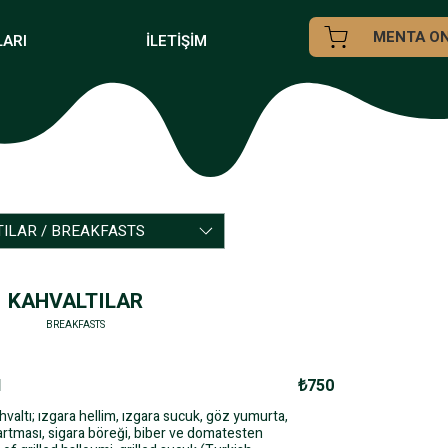
MENTA ON
LARI
İLETİŞİM
ILAR / BREAKFASTS
KAHVALTILAR
BREAKFASTS
I
₺750
hvaltı; ızgara hellim, ızgara sucuk, göz yumurta,
artması, sigara böreği, biber ve domatesten