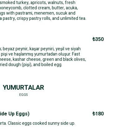
 smoked turkey, apricots, walnuts, fresh
 honeycomb, clotted cream, butter, acuka,
 Eggs with pastrami, menemen, sucuk and
 pastry, crispy pastry rolls, and unlimited tea.
₺350
ı; beyaz peynir, kaşar peyniri, yeşil ve siyah
s, pişi ve haşlanmış yumurtadan oluşur. Fast
heese, kashar cheese, green and black olives,
ied dough (pişi), and boiled egg.
YUMURTALAR
EGGS
de Up Eggs)
₺180
urta. Classic eggs cooked sunny side up.