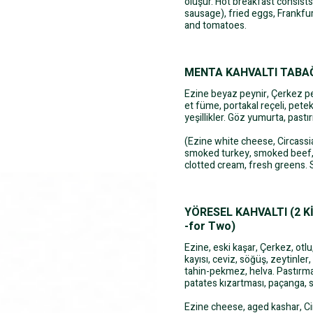
oluşur. Hot breakfast consists 
sausage), fried eggs, Frankfur
and tomatoes.
MENTA KAHVALTI TABAĞI
Ezine beyaz peynir, Çerkez pey
et füme, portakal reçeli, petek
yeşillikler. Göz yumurta, pastı
(Ezine white cheese, Circass
smoked turkey, smoked beef, 
clotted cream, fresh greens. 
YÖRESEL KAHVALTI (2 KİŞ
-for Two)
Ezine, eski kaşar, Çerkez, otlu,
kayısı, ceviz, söğüş, zeytinler
tahin-pekmez, helva. Pastırm
patates kızartması, paçanga, s
Ezine cheese, aged kashar, C