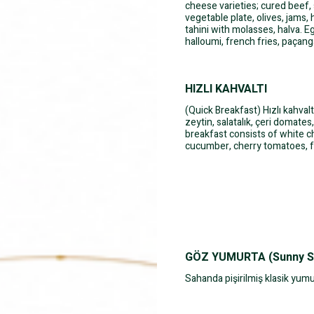
cheese varieties; cured beef,
vegetable plate, olives, jams,
tahini with molasses, halva.
halloumi, french fries, paçanga
HIZLI KAHVALTI
(Quick Breakfast) Hızlı kahvalt
zeytin, salatalık, çeri domate
breakfast consists of white c
cucumber, cherry tomatoes, fr
GÖZ YUMURTA (Sunny Si
Sahanda pişirilmiş klasik yum