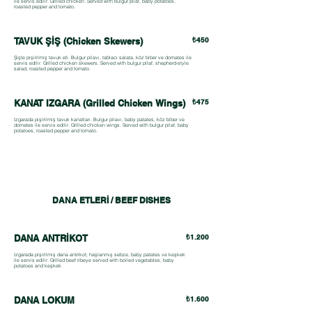
ile servis edilir. Grilled chicken. Served with bulgur pilaf, baby potatoes,
roasted pepper and tomato.
TAVUK ŞİŞ (Chicken Skewers)
₺450
Şişte pişirilmiş tavuk eti. Bulgur pilavı, tablacı salata, köz biber ve domates ile
servis edilir. Grilled chicken skewers. Served with bulgur pilaf, shepherd-style
salad, roasted pepper and tomato.
KANAT IZGARA (Grilled Chicken Wings)
₺475
Izgarada pişirilmiş tavuk kanatları. Bulgur pilavı, baby patates, köz biber ve
domates ile servis edilir. Grilled chicken wings. Served with bulgur pilaf, baby
potatoes, roasted pepper and tomato.
DANA ETLERİ / BEEF DISHES
DANA ANTRİKOT
₺1.200
Izgarada pişirilmiş dana antrikot; haşlanmış sebze, baby patates ve keşkek
ile servis edilir. Grilled beef ribeye served with boiled vegetables, baby
potatoes and keşkek.
DANA LOKUM
₺1.600