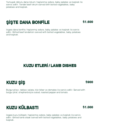
Yumuşak dokulu dana lokum; haşlanmış sebze, baby patates ve keşkek ile
servis edilir. Tender beef lokum served with boiled vegetables, baby
potatoes and keşkek.
ŞİŞTE DANA BONFİLE
₺1.600
Izgara dana bonfile; haşlanmış sebze, baby patates ve keşkek ile servis
edilir. Grilled beef tenderloin served with boiled vegetables, baby potatoes
and keşkek.
KUZU ETLERİ / LAMB DISHES
KUZU ŞİŞ
₺900
Bulgur pilavı, tablacı salata, köz biber ve domates ile servis edilir. Served with
bulgur pilaf, shepherd-style salad, roasted pepper and tomato.
KUZU KÜLBASTI
₺1.000
Izgara kuzu külbastı; haşlanmış sebze, baby patates ve keşkek ile servis
edilir. Grilled lamb steak served with boiled vegetables, baby potatoes and
keşkek.
KUZU KÜŞLEME
₺1.300