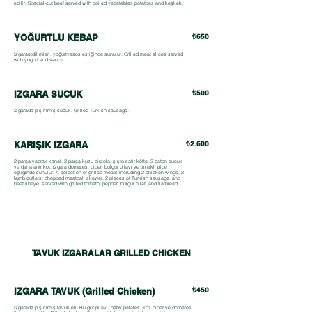
edilir. Special-cut beef served with boiled vegetables potatoes and keşkek.
YOĞURTLU KEBAP
₺650
Izgaraetdilimleri, yoğurtvesos eşliğinde sunulur. Grilled meat slices served
with yogurt and sauce.
IZGARA SUCUK
₺500
Izgarada pişirilmiş sucuk. Grilled Turkish sausage.
KARIŞIK IZGARA
₺2.600
2 parça yaprak kanat, 2 parça kuzu pirzola, şişte satır köfte, 2 baton sucuk
ve dana antrikot; ızgara domates, biber, bulgur pilavı ve tırnaklı pide
eşliğinde sunulur. A selection of grilled meats including 2 chicken wings, 2
lamb cutlets, chopped meatball skewer, 2 pieces of Turkish sausage, and
beef ribeye; served with grilled tomato, pepper, bulgur pilaf, and flatbread.
TAVUK IZGARALAR GRILLED CHICKEN
IZGARA TAVUK (Grilled Chicken)
₺450
Izgarada pişirilmiş tavuk eti. Bulgur pilavı, baby patates, köz biber ve domates