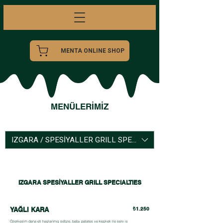
MENTA ONLINE SHOP
MENÜLERİMİZ
IZGARA / SPESİYALLER GRILL SPECIALTIES
IZGARA SPESİYALLER GRILL SPECIALTIES
YAĞLI KARA
₺1.250
Özelkesim dana eti haşlanmış sebze, baby patates ve keşkek ile serv is