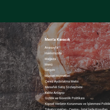
Menta Kavacık
Anasayfa
Hakkımızda
Mağaza
Menü
İletişim
Müşteri Hizmetleri
Çerez Aydınlatma Metni
Mesafeli Satış Sözleşmesi
Kalite Anlayışı
Gizlilik ve Güvenlik Politikası
Kişisel Verilerin Korunması ve İşlenmesi Politi
Tüketici Hakları - Cayma - İptal İade Koşulları