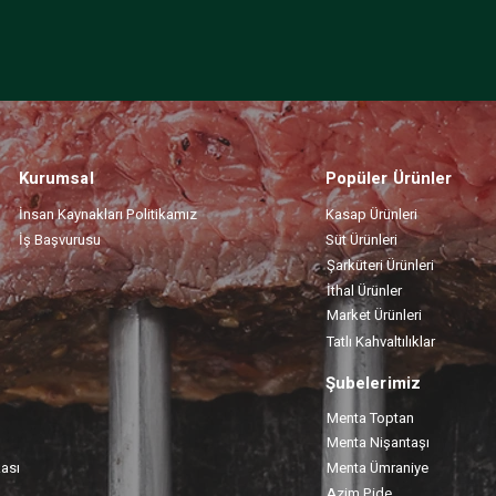
Kurumsal
Popüler Ürünler
İnsan Kaynakları Politikamız
Kasap Ürünleri
İş Başvurusu
Süt Ürünleri
Şarküteri Ürünleri
İthal Ürünler
Market Ürünleri
Tatlı Kahvaltılıklar
Şubelerimiz
Menta Toptan
Menta Nişantaşı
kası
Menta Ümraniye
Azim Pide