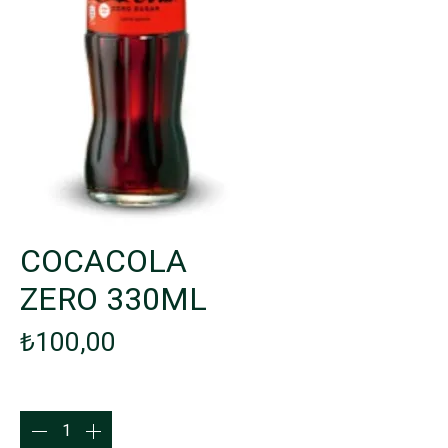
COCACOLA
ZERO 330ML
Fiyat
₺100,00
Adet
*