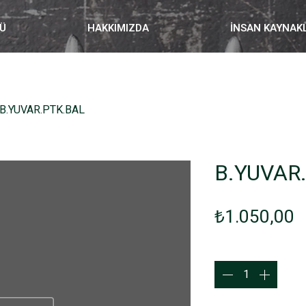
Ü
HAKKIMIZDA
İNSAN KAYNAK
B.YUVAR.PTK.BAL
B.YUVAR
F
₺1.050,00
Adet
*