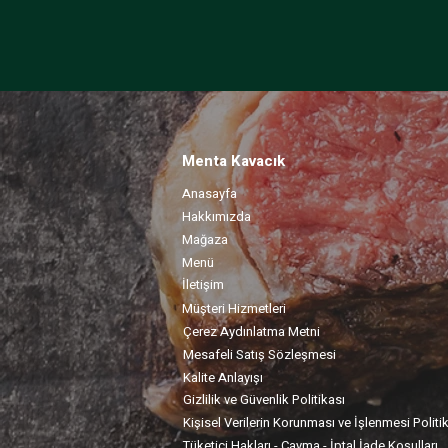
Menta Kavacık
Anasayfa
Hakkımızda
Mağaza
Menü
İletişim
Müşteri Hizmetleri
Çerez Aydınlatma Metni
Mesafeli Satış Sözleşmesi
Kalite Anlayışı
Gizlilik ve Güvenlik Politikası
Kişisel Verilerin Korunması ve İşlenmesi Politi
Tüketici Hakları - Cayma - İptal İade Koşulları