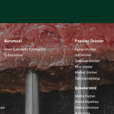
Kurumsal
Popüler Ürünler
İnsan Kaynakları Politikamız
Kasap Ürünleri
İş Başvurusu
Süt Ürünleri
Şarküteri Ürünleri
İthal Ürünler
Market Ürünleri
Tatlı Kahvaltılıklar
Şubelerimiz
Menta Toptan
Menta Nişantaşı
kası
Menta Ümraniye
Azim Pide