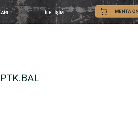
MENTA ON
LARI
İLETİŞİM
.PTK.BAL
iyat